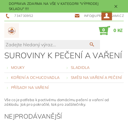
DOPRAVA ZDARMA NA VŠE V KATEGORII "VÝPRODEJ
SKLADU" !!!!
734730952
INFO@UPECMESISAMI.CZ
0
0 Kč
SUROVINY K PEČENÍ A VAŘENÍ
MOUKY
SLADIDLA
KOŘENÍ A OCHUCOVADLA
SMĚSI NA VAŘENÍ A PEČENÍ
PŘÍSADY NA VAŘENÍ
Vše co je potřeba k poctivému domácímu pečení a vaření od
základu. Jak pro pokročilé, tak pro začátečníky.
NEJPRODÁVANĚJŠÍ