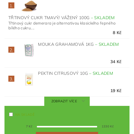
1.
TŘTINOVÝ CUKR TMAVÝ/ VÁŽENÝ 100G
–
SKLADEM
Třtinový cukr demerara je alternativou klasického řepného
bílého cukru....
8 Kč
MOUKA GRAHAMOVÁ 1KG
–
SKLADEM
2.
34 Kč
PEKTIN CITRUSOVÝ 10G
–
SKLADEM
3.
19 Kč
ZOBRAZIT VÍCE
NA SKLADĚ
7
Kč
1330
Kč