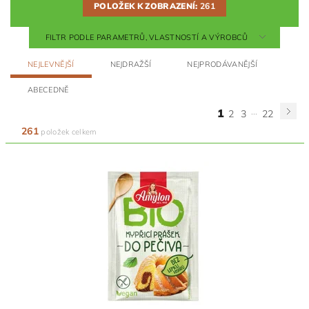
POLOŽEK K ZOBRAZENÍ:
261
FILTR PODLE PARAMETRŮ, VLASTNOSTÍ A VÝROBCŮ
NEJLEVNĚJŠÍ
NEJDRAŽŠÍ
NEJPRODÁVANĚJŠÍ
ABECEDNĚ
...
1
2
3
22
261
položek celkem