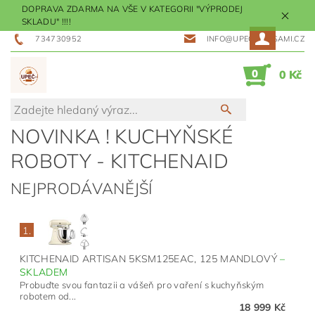
DOPRAVA ZDARMA NA VŠE V KATEGORII "VÝPRODEJ
SKLADU" !!!!
734730952
INFO@UPECMESISAMI.CZ
0
0 Kč
NOVINKA ! KUCHYŇSKÉ
ROBOTY - KITCHENAID
NEJPRODÁVANĚJŠÍ
1.
KITCHENAID ARTISAN 5KSM125EAC, 125 MANDLOVÝ
–
SKLADEM
Probuďte svou fantazii a vášeň pro vaření s kuchyňským
robotem od...
18 999 Kč