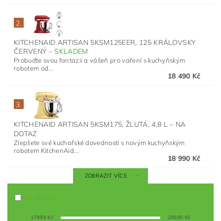
2.
KITCHENAID ARTISAN 5KSM125EER, 125 KRÁLOVSKY
ČERVENÝ
–
SKLADEM
Probuďte svou fantazii a vášeň pro vaření s kuchyňským
robotem od...
18 490 Kč
3.
KITCHENAID ARTISAN 5KSM175, ŽLUTÁ, 4,8 L
–
NA
DOTAZ
Zlepšete své kuchařské dovednosti s novým kuchyňským
robotem KitchenAid...
18 990 Kč
ZOBRAZIT VÍCE
NA SKLADĚ
17999
Kč
20590
Kč