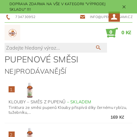
DOPRAVA ZDARMA NA VŠE V KATEGORII "VÝPRODEJ
SKLADU" !!!!
734730952
INFO@UPECMESISAMI.CZ
0
0 Kč
PUPENOVÉ SMĚSI
NEJPRODÁVANĚJŠÍ
1.
KLOUBY – SMĚS Z PUPENŮ
–
SKLADEM
Tinktura ze směsi pupenů Klouby přispívá díky černému rybízu,
tužebníku,...
169 Kč
2.