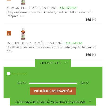
KLIMAKTER – SMĚS Z PUPENŮ
–
SKLADEM
Podporuje menopauzální komfort, osvěžení těla a relaxaci.
Přispívá k...
169 Kč
3.
JATERNÍ DETOX – SMĚS Z PUPENŮ
–
SKLADEM
Podílí se na normálním stavu a činnosti jater, jejich detoxikaci,
na...
169 Kč
ZOBRAZIT VÍCE
NA SKLADĚ
169
Kč
170
Kč
POLOŽEK K ZOBRAZENÍ:
4
FILTR PODLE PARAMETRŮ, VLASTNOSTÍ A VÝROBCŮ