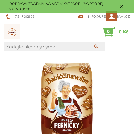
DOPRAVA ZDARMA NA VŠE V KATEGORII "VÝPRODEJ
SKLADU" !!!!
734730952
INFO@UPECMESISAMI.CZ
0
0 Kč