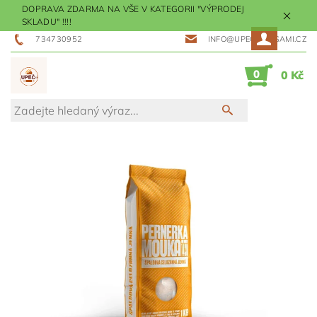
DOPRAVA ZDARMA NA VŠE V KATEGORII "VÝPRODEJ
SKLADU" !!!!
734730952
INFO@UPECMESISAMI.CZ
0
0 Kč