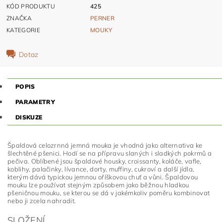
KÓD PRODUKTU
425
ZNAČKA
PERNER
KATEGORIE
MOUKY
Dotaz
POPIS
PARAMETRY
DISKUZE
Špaldová celozrnná jemná mouka je vhodná jako alternativa ke
šlechtěné pšenici. Hodí se na přípravu slaných i sladkých pokrmů a
pečiva. Oblíbené jsou špaldové housky, croissanty, koláče, vafle,
koblihy, palačinky, lívance, dorty, muffiny, cukroví a další jídla,
kterým dává typickou jemnou oříškovou chuť a vůni. Špaldovou
mouku lze používat stejným způsobem jako běžnou hladkou
pšeničnou mouku, se kterou se dá v jakémkoliv poměru kombinovat
nebo ji zcela nahradit.
SLOŽENÍ