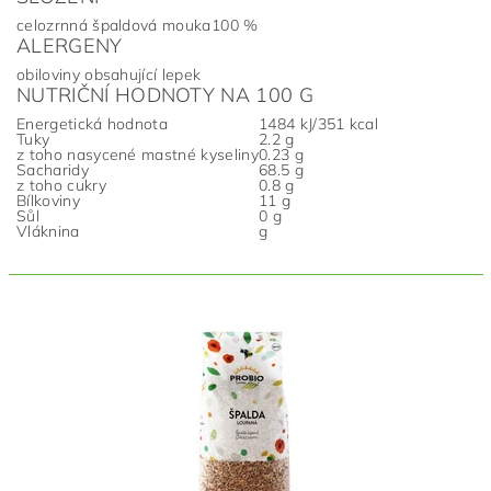
celozrnná špaldová mouka
100 %
ALERGENY
obiloviny obsahující lepek
NUTRIČNÍ HODNOTY NA 100 G
Energetická hodnota
1484 kJ/351 kcal
Tuky
2.2 g
z toho nasycené mastné kyseliny
0.23 g
Sacharidy
68.5 g
z toho cukry
0.8 g
Bílkoviny
11 g
Sůl
0 g
Vláknina
g