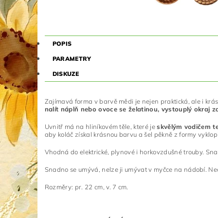
POPIS
PARAMETRY
DISKUZE
Zajímavá forma v barvě mědi je nejen praktická, ale i krásn
nalít náplň nebo ovoce se želatinou, vystouplý okraj z
Uvnitř má na hliníkovém těle, které je
skvělým vodičem tep
aby koláč získal krásnou barvu a šel pěkně z formy vyklopi
Vhodná do elektrické, plynové i horkovzdušné trouby. Snad
Snadno se umývá, nelze ji umývat v myčce na nádobí. Nech
Rozměry: pr. 22 cm, v. 7 cm.