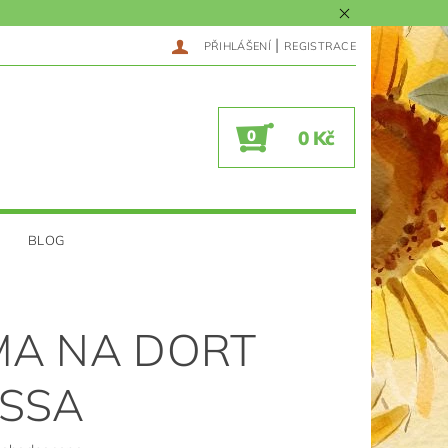
|
PŘIHLÁŠENÍ
REGISTRACE
0
0 Kč
BLOG
A NA DORT
SSA