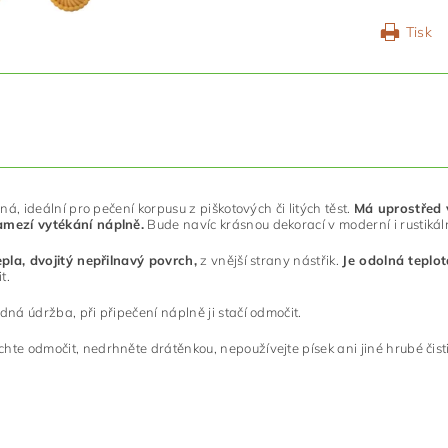
Tisk
á, ideální pro pečení korpusu z piškotových či litých těst.
Má uprostřed v
amezí vytékání náplně.
Bude navíc krásnou dekorací v moderní i rustikál
la, dvojitý nepřilnavý povrch,
z vnější strany nástřik.
Je odolná teplo
t.
ná údržba, při připečení náplně ji stačí odmočit.
te odmočit, nedrhněte drátěnkou, nepoužívejte písek ani jiné hrubé čisti