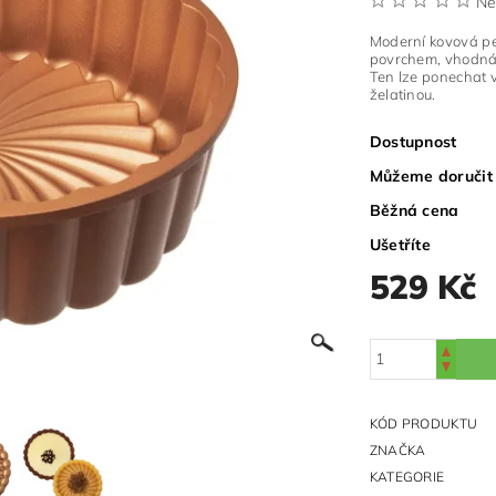
Ne
Moderní kovová p
povrchem, vhodná
Ten lze ponechat 
želatinou.
Dostupnost
Můžeme doručit
Běžná cena
Ušetříte
529 Kč
KÓD PRODUKTU
ZNAČKA
KATEGORIE