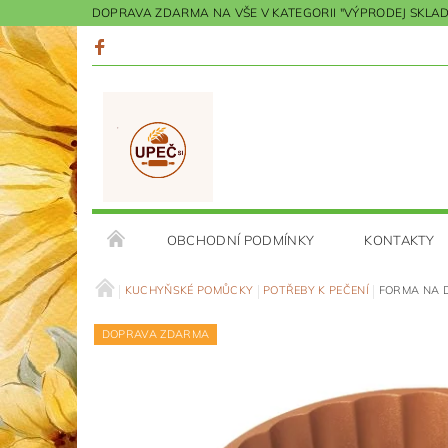
DOPRAVA ZDARMA NA VŠE V KATEGORII "VÝPRODEJ SKLADU"
OBCHODNÍ PODMÍNKY
KONTAKTY
KUCHYŇSKÉ POMŮCKY
POTŘEBY K PEČENÍ
FORMA NA 
DOPRAVA ZDARMA