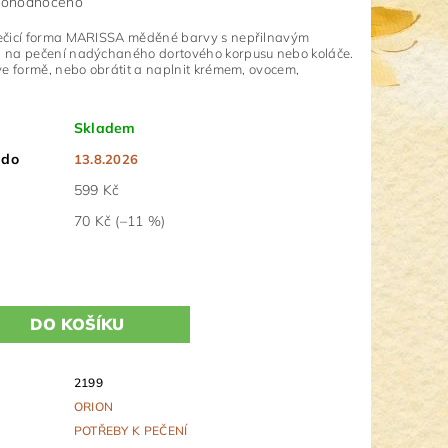
ohodnoceno
ečicí forma MARISSA měděné barvy s nepřilnavým
 na pečení nadýchaného dortového korpusu nebo koláče.
ve formě, nebo obrátit a naplnit krémem, ovocem,
Skladem
 do
13.8.2026
599 Kč
70 Kč
(–11 %)
2199
ORION
POTŘEBY K PEČENÍ