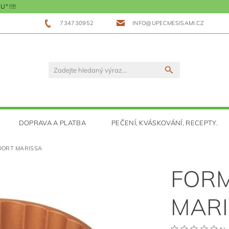
 !!!!
734730952
INFO@UPECMESISAMI.CZ
DOPRAVA A PLATBA
PEČENÍ, KVÁSKOVÁNÍ, RECEPTY.
DORT MARISSA
FORM
MARI