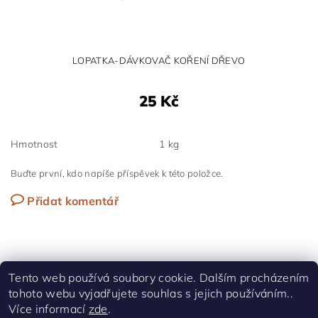
LOPATKA-DÁVKOVAČ KOŘENÍ DŘEVO
25 Kč
Hmotnost
1 kg
Buďte první, kdo napíše příspěvek k této položce.
Přidat komentář
Tento web používá soubory cookie. Dalším procházením
tohoto webu vyjadřujete souhlas s jejich používáním..
Shoptet.cz
|
Facebook
Více informací
zde
.