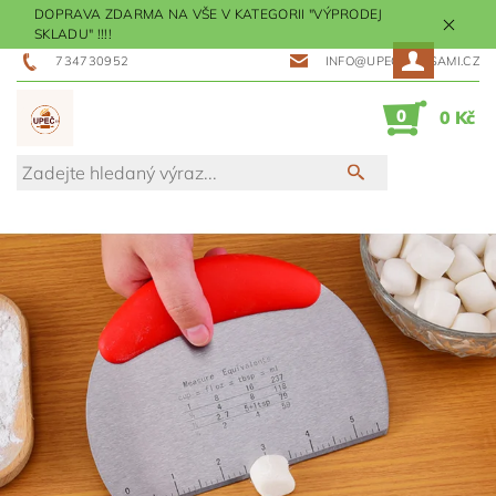
DOPRAVA ZDARMA NA VŠE V KATEGORII "VÝPRODEJ
SKLADU" !!!!
734730952
INFO@UPECMESISAMI.CZ
0
0 Kč