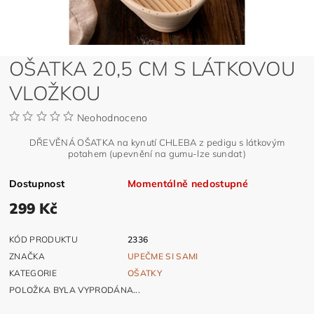
OŠATKA 20,5 CM S LÁTKOVOU
VLOŽKOU
Neohodnoceno
DŘEVĚNÁ OŠATKA na kynutí CHLEBA z pedigu s látkovým
potahem (upevnění na gumu-lze sundat)
Dostupnost
Momentálně nedostupné
299 Kč
KÓD PRODUKTU
2336
ZNAČKA
UPEČME SI SAMI
KATEGORIE
OŠATKY
POLOŽKA BYLA VYPRODÁNA...