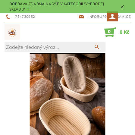
DOPRAVA ZDARMA NA VŠE V KATEGORII "VÝPRODEJ
SKLADU" !!!!
734730952
INFO@UPECMESISAMI.CZ
0
0 Kč