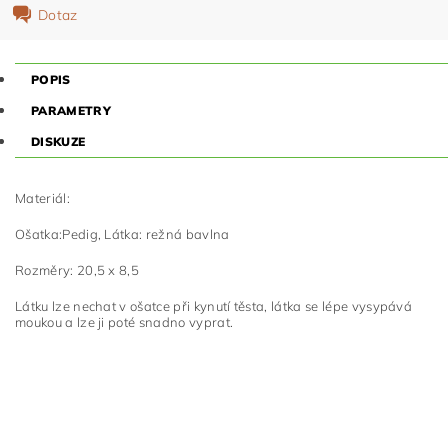
Dotaz
POPIS
PARAMETRY
DISKUZE
Materiál:
Ošatka:Pedig, Látka: režná bavlna
Rozměry: 20,5 x 8,5
Látku lze nechat v ošatce při kynutí těsta, látka se lépe vysypává
moukou a lze ji poté snadno vyprat.