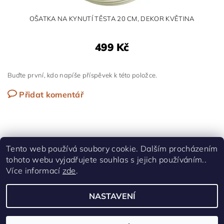
OŠATKA NA KYNUTÍ TĚSTA 20 CM, DEKOR KVĚTINA
499 Kč
Buďte první, kdo napíše příspěvek k této položce.
Přidat komentář
Tento web používá soubory cookie. Dalším procházením
tohoto webu vyjadřujete souhlas s jejich používáním..
Shoptet.cz
|
Facebook
Více informací
zde
.
NASTAVENÍ
Upravit nastavení cookies
2026 © UPEČ SI, všechna práva vyhrazena