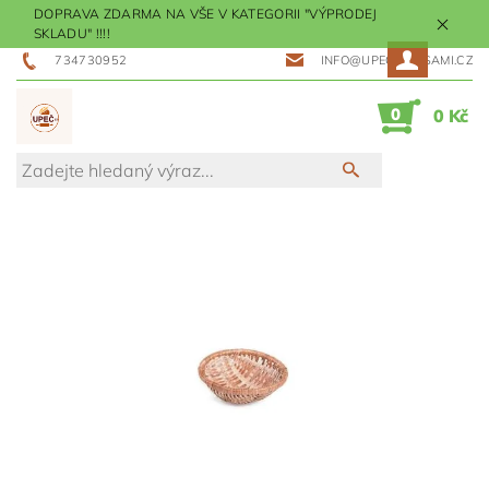
DOPRAVA ZDARMA NA VŠE V KATEGORII "VÝPRODEJ
SKLADU" !!!!
734730952
INFO@UPECMESISAMI.CZ
0
0 Kč