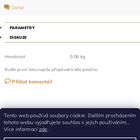
Dotaz
PARAMETRY
DISKUZE
Hmotnost
0.06 kg
Buďte první, kdo napíše příspěvek k této položce.
Přidat komentář
Tento web používá soubory cookie. Dalším procházením
tohoto webu vyjadřujete souhlas s jejich používáním..
Shoptet.cz
|
Facebook
Více informací
zde
.