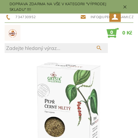
DOPRAVA ZDARMA NA VŠE V KATEGORII "VÝPRODEJ
SKLADU" !!!!
734730952
INFO@UPECMESISAMI.CZ
0
0 Kč