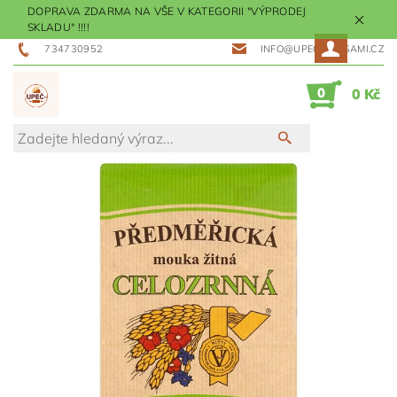
DOPRAVA ZDARMA NA VŠE V KATEGORII "VÝPRODEJ
SKLADU" !!!!
734730952
INFO@UPECMESISAMI.CZ
0
0 Kč