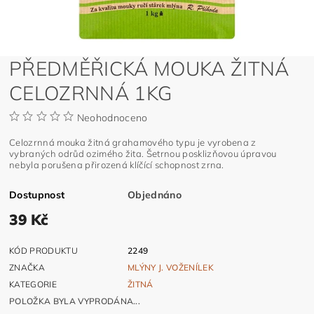
PŘEDMĚŘICKÁ MOUKA ŽITNÁ
CELOZRNNÁ 1KG
Neohodnoceno
Celozrnná mouka žitná grahamového typu je vyrobena z
vybraných odrůd ozimého žita. Šetrnou posklizňovou úpravou
nebyla porušena přirozená klíčící schopnost zrna.
Dostupnost
Objednáno
39 Kč
KÓD PRODUKTU
2249
ZNAČKA
MLÝNY J. VOŽENÍLEK
KATEGORIE
ŽITNÁ
POLOŽKA BYLA VYPRODÁNA...