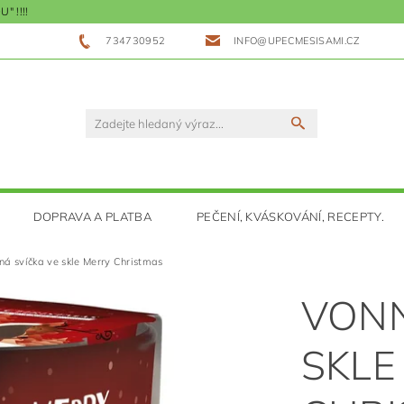
 !!!!
734730952
INFO@UPECMESISAMI.CZ
DOPRAVA A PLATBA
PEČENÍ, KVÁSKOVÁNÍ, RECEPTY.
ná svíčka ve skle Merry Christmas
VONN
SKLE