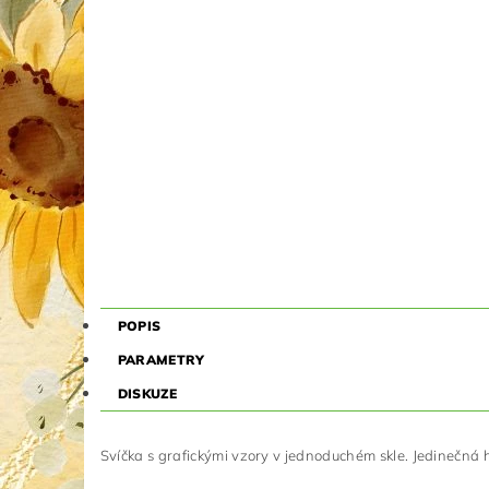
POPIS
PARAMETRY
DISKUZE
Svíčka s grafickými vzory v jednoduchém skle. Jedinečná hr