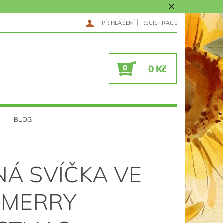
|
PŘIHLÁŠENÍ
REGISTRACE
0
0 Kč
BLOG
Á SVÍČKA VE
 MERRY