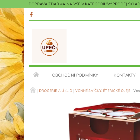
DOPRAVA ZDARMA NA VŠE V KATEGORII "VÝPRODEJ SKLADU"
OBCHODNÍ PODMÍNKY
KONTAKTY
DROGERIE A ÚKLID
VONNÉ SVÍČKY, ÉTERICKÉ OLEJE
Von