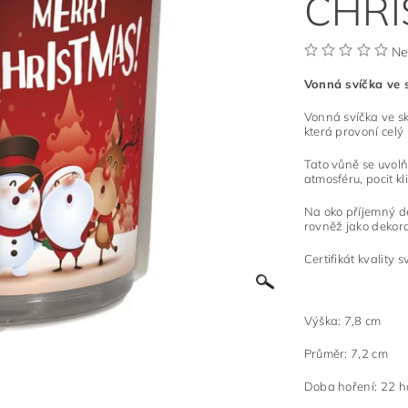
CHRI
Ne
Vonná svíčka ve 
Vonná svíčka ve sk
která provoní celý 
Tato vůně se uvolň
atmosféru, pocit k
Na oko příjemný des
rovněž jako dekora
Certifikát kvality 
Výška: 7,8 cm
Průměr: 7,2 cm
Doba hoření: 22 h