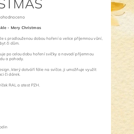
STMAS
ohodnoceno
skle - Mery Christmas
le s prodlouženou dobou hoření a velice příjemnou vůní,
byt či dům.
uje po celou dobu hoření svíčky a navodí příjemnou
lidu a pohody.
ign, který dotváří fólie na svíčce, ji umožňuje využít
ci či dárek.
svíček RAL a atest PZH.
odin