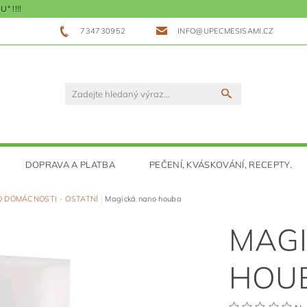
 !!!!
734730952
INFO@UPECMESISAMI.CZ
DOPRAVA A PLATBA
PEČENÍ, KVÁSKOVÁNÍ, RECEPTY.
 DOMÁCNOSTI - OSTATNÍ
Magická nano houba
MAG
HOU