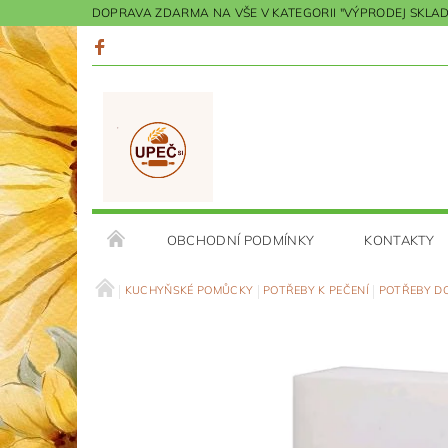
DOPRAVA ZDARMA NA VŠE V KATEGORII "VÝPRODEJ SKLADU"
OBCHODNÍ PODMÍNKY
KONTAKTY
KUCHYŇSKÉ POMŮCKY
POTŘEBY K PEČENÍ
POTŘEBY DO