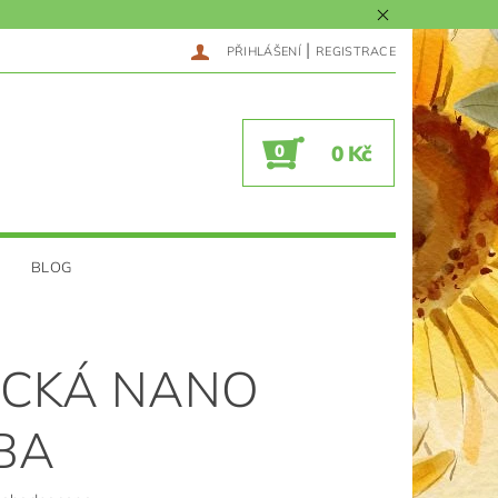
|
PŘIHLÁŠENÍ
REGISTRACE
0
0 Kč
BLOG
ICKÁ NANO
BA