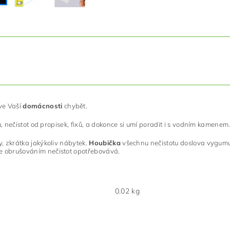
ve Vaší
domácnosti
chybět.
u, nečistot od propisek, fixů, a dokonce si umí poradit i s vodním kamenem
, zkrátka jakýkoliv nábytek.
Houbička
všechnu nečistotu doslova vygumu
e obrušováním nečistot opotřebovává.
0.02 kg