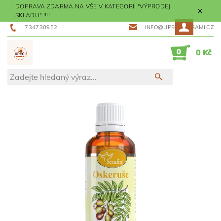
DOPRAVA ZDARMA NA VŠE V KATEGORII "VÝPRODEJ
SKLADU" !!!!
734730952
INFO@UPECMESISAMI.CZ
0
0 Kč