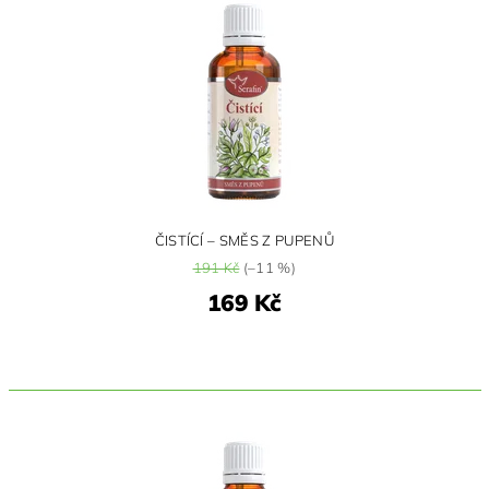
ČISTÍCÍ – SMĚS Z PUPENŮ
191 Kč
(–11 %)
169 Kč