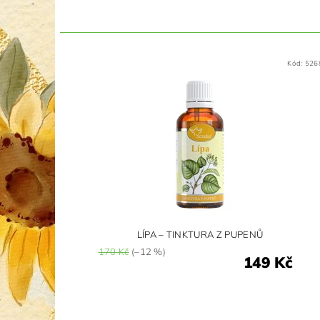
Kód:
526
LÍPA – TINKTURA Z PUPENŮ
170 Kč
(–12 %)
149 Kč