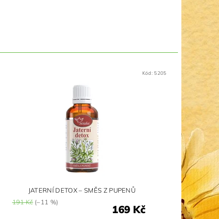
Kód:
5205
JATERNÍ DETOX – SMĚS Z PUPENŮ
191 Kč
(–11 %)
169 Kč