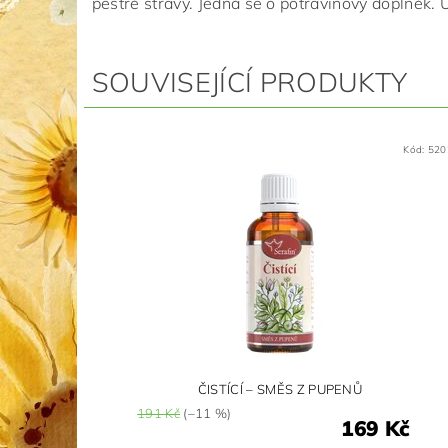
pestré stravy. Jedná se o potravinový doplněk. 
SOUVISEJÍCÍ PRODUKTY
Kód:
520
ČISTÍCÍ – SMĚS Z PUPENŮ
191 Kč
(–11 %)
169 Kč