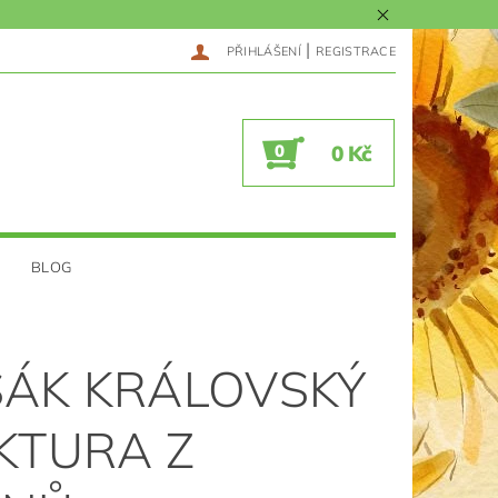
|
PŘIHLÁŠENÍ
REGISTRACE
0
0 Kč
BLOG
ÁK KRÁLOVSKÝ
NKTURA Z