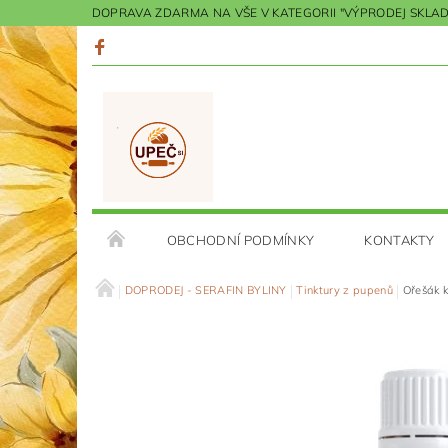
DOPRAVA ZDARMA NA VŠE V KATEGORII "VÝPRODEJ SKLADU"
OBCHODNÍ PODMÍNKY
KONTAKTY
DOPRODEJ - SERAFIN BYLINY
Tinktury z pupenů
Ořešák k