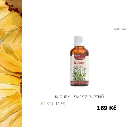
Kód:
521
KLOUBY – SMĚS Z PUPENŮ
191 Kč
(–11 %)
169 Kč