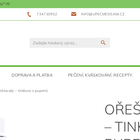
 !!!!
734730952
INFO@UPECMESISAMI.CZ
DOPRAVA A PLATBA
PEČENÍ, KVÁSKOVÁNÍ, RECEPTY.
rálovský – tinktura z pupenů
OŘEŠ
– TI