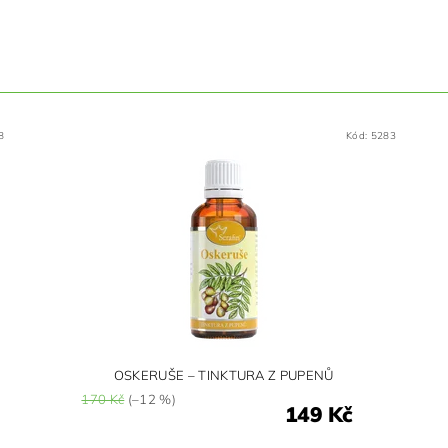
8
Kód:
5283
OSKERUŠE – TINKTURA Z PUPENŮ
170 Kč
(–12 %)
149 Kč