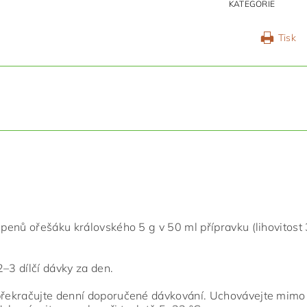
KATEGORIE
Tisk
pupenů ořešáku královského 5 g v 50 ml přípravku (lihovitost
2–3 dílčí dávky za den.
epřekračujte denní doporučené dávkování. Uchovávejte mimo 