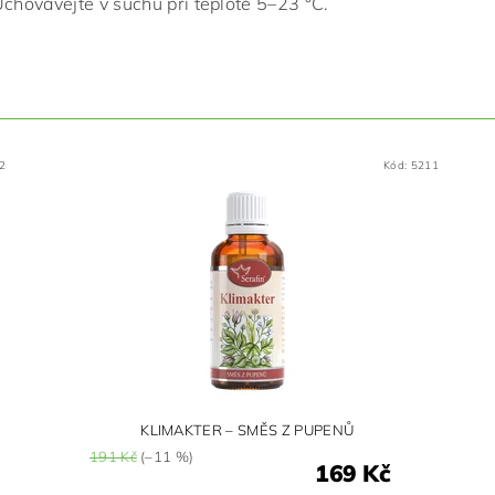
Uchovávejte v suchu při teplotě 5–23 °C.
2
Kód:
5211
KLIMAKTER – SMĚS Z PUPENŮ
191 Kč
(–11 %)
169 Kč