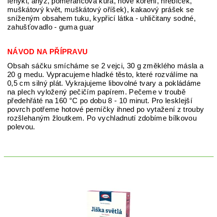
fenykl, anýz, pomerančová kůra, nové koření, hřebíček,
muškátový květ, muškátový oříšek), kakaový prášek se
sníženým obsahem tuku, kypřicí látka - uhličitany sodné,
zahušťovadlo - guma guar
NÁVOD NA PŘÍPRAVU
Obsah sáčku smícháme se 2 vejci, 30 g změklého másla a
20 g medu. Vypracujeme hladké těsto, které rozválíme na
0,5 cm silný plát. Vykrajujeme libovolné tvary a pokládáme
na plech vyložený pečičím papírem. Pečeme v troubě
předehřáté na 160 °C po dobu 8 - 10 minut. Pro lesklejší
povrch potřeme hotové perníčky ihned po vytažení z trouby
rozšlehaným žloutkem. Po vychladnutí zdobíme bílkovou
polevou.