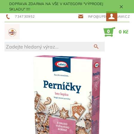
DOPRAVA ZDARMA NA VŠE V KATEGORII "VÝPRODEJ
SKLADU" !!!!
734730952
INFO@UPECMESISAMI.CZ
0
0 Kč