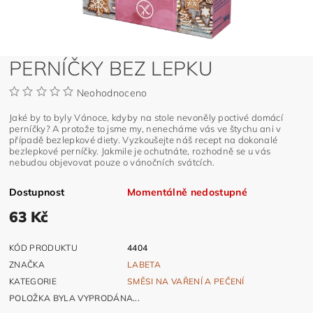
PERNÍČKY BEZ LEPKU
Neohodnoceno
Jaké by to byly Vánoce, kdyby na stole nevoněly poctivé domácí
perníčky? A protože to jsme my, nenecháme vás ve štychu ani v
případě bezlepkové diety. Vyzkoušejte náš recept na dokonalé
bezlepkové perníčky. Jakmile je ochutnáte, rozhodně se u vás
nebudou objevovat pouze o vánočních svátcích.
Dostupnost
Momentálně nedostupné
63 Kč
KÓD PRODUKTU
4404
ZNAČKA
LABETA
KATEGORIE
SMĚSI NA VAŘENÍ A PEČENÍ
POLOŽKA BYLA VYPRODÁNA...