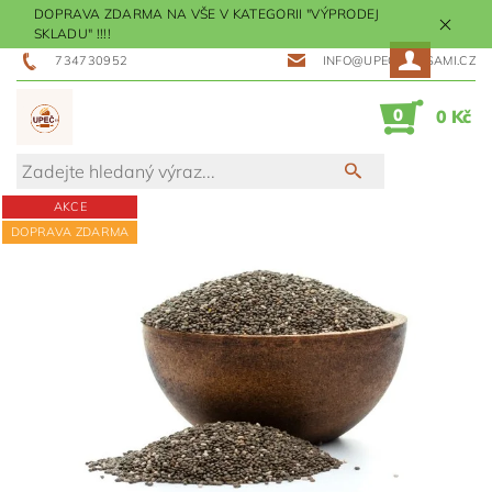
DOPRAVA ZDARMA NA VŠE V KATEGORII "VÝPRODEJ
SKLADU" !!!!
734730952
INFO@UPECMESISAMI.CZ
0
0 Kč
AKCE
DOPRAVA ZDARMA