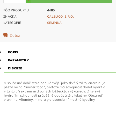
KÓD PRODUKTU
4485
ZNAČKA
CALBUCO, S.R.O.
KATEGORIE
SEMÍNKA
Dotaz
POPIS
PARAMETRY
DISKUZE
V současné době stále populárnější jako skvělý zdroj energie. Je
přezdívána "runner food", protože má schopnost dodat výdrž a
vitalitu při extrémně dlouhých běžeckých výkonech. Díky své
hydrofilní schopnosti průběžně dodává tělu tekutiny. Obsahují
vlákninu, vitamíny, minerály a esenciální mastné kyseliny.