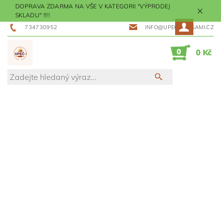
DOPRAVA ZDARMA NA VŠE V KATEGORII "VÝPRODEJ
SKLADU" !!!!
734730952
INFO@UPECMESISAMI.CZ
0
0 Kč