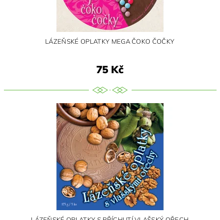
LÁZEŇSKÉ OPLATKY MEGA ČOKO ČOČKY
75 Kč
LÁZEŇSKÉ OPLATKY S PŘÍCHUTÍ VLAŠSKÝ OŘECH