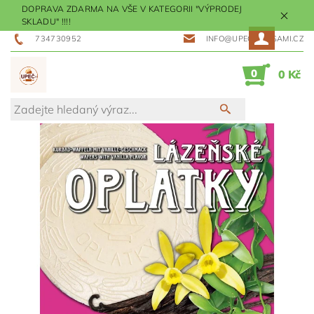
DOPRAVA ZDARMA NA VŠE V KATEGORII "VÝPRODEJ
SKLADU" !!!!
734730952
INFO@UPECMESISAMI.CZ
0
0 Kč