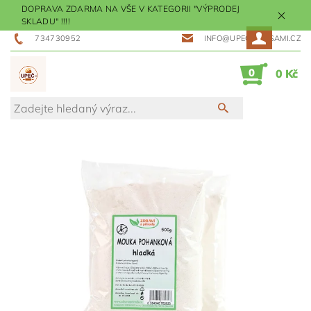
DOPRAVA ZDARMA NA VŠE V KATEGORII "VÝPRODEJ
SKLADU" !!!!
734730952
INFO@UPECMESISAMI.CZ
0
0 Kč