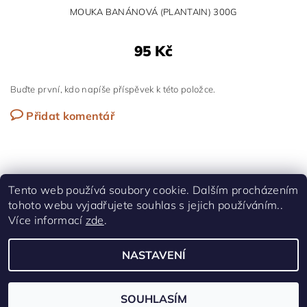
MOUKA BANÁNOVÁ (PLANTAIN) 300G
95 Kč
Buďte první, kdo napíše příspěvek k této položce.
Přidat komentář
Tento web používá soubory cookie. Dalším procházením
tohoto webu vyjadřujete souhlas s jejich používáním..
Shoptet.cz
|
Facebook
Více informací
zde
.
NASTAVENÍ
Upravit nastavení cookies
2026 © UPEČ SI, všechna práva vyhrazena
Vytvořil Shoptet
SOUHLASÍM