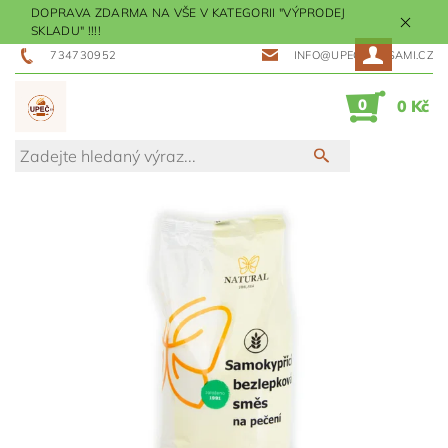
DOPRAVA ZDARMA NA VŠE V KATEGORII "VÝPRODEJ
SKLADU" !!!!
734730952
INFO@UPECMESISAMI.CZ
0
0 Kč