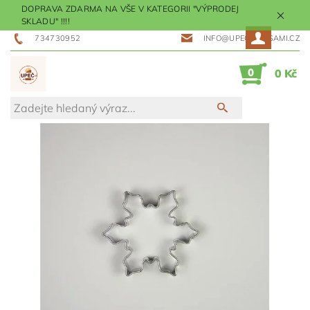
DOPRAVA ZDARMA NA VŠE V KATEGORII "VÝPRODEJ
SKLADU" !!!!
734730952
INFO@UPECMESISAMI.CZ
0
0 Kč