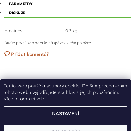
PARAMETRY
DISKUZE
Hmotnost
0.3 kg
Buďte první, kdo napíše příspěvek k této položce.
Přidat komentář
Tento web používá soubory cookie. Dalším procházením
tohoto webu vyjadřujete souhlas s jejich používáním..
Shoptet.cz
|
Facebook
Více informací
zde
.
NASTAVENÍ
Upravit nastavení cookies
2026 © UPEČ SI, všechna práva vyhrazena