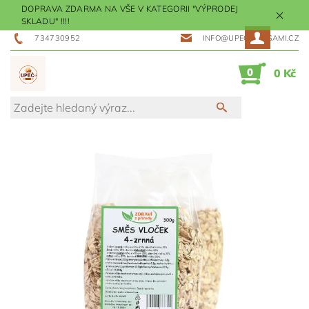
DOPRAVA ZDARMA NA VŠE V KATEGORII "VÝPRODEJ
SKLADU" !!!!
734730952
INFO@UPECMESISAMI.CZ
0
0 Kč