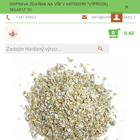
DOPRAVA ZDARMA NA VŠE V KATEGORII "VÝPRODEJ
SKLADU" !!!!
734730952
INFO@UPECMESISAMI.CZ
0
0 Kč