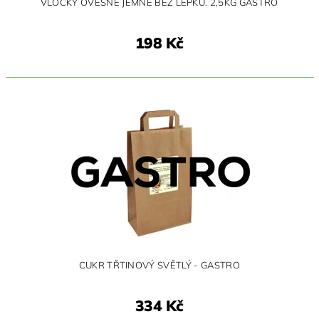
VLOČKY OVESNÉ JEMNÉ BEZ LEPKU. 2,5KG GASTRO
198 Kč
CUKR TŘTINOVÝ SVĚTLÝ - GASTRO
334 Kč