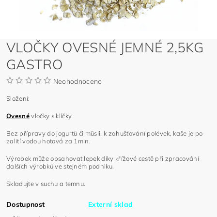
VLOČKY OVESNÉ JEMNÉ 2,5KG
GASTRO
Neohodnoceno
Složení:
Ovesné
vločky s klíčky
Bez přípravy do jogurtů či müsli, k zahušťování polévek, kaše je po
zalití vodou hotová za 1min.
Výrobek může obsahovat lepek díky křížové cestě při zpracování
dalších výrobků ve stejném podniku.
Skladujte v suchu a temnu.
Dostupnost
Externí sklad