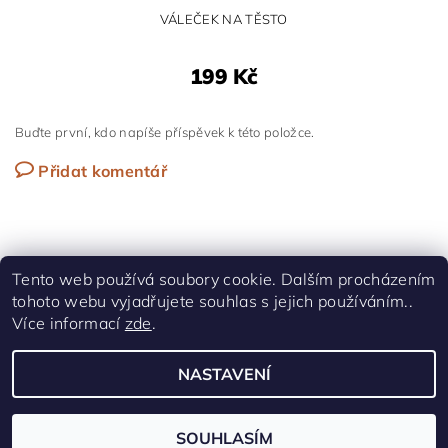
VÁLEČEK NA TĚSTO
199 Kč
Buďte první, kdo napíše příspěvek k této položce.
Přidat komentář
Tento web používá soubory cookie. Dalším procházením
tohoto webu vyjadřujete souhlas s jejich používáním..
Shoptet.cz
|
Facebook
Více informací
zde
.
NASTAVENÍ
Upravit nastavení cookies
2026 © UPEČ SI, všechna práva vyhrazena
Vytvořil Shoptet
SOUHLASÍM