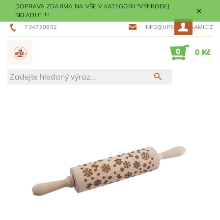
DOPRAVA ZDARMA NA VŠE V KATEGORII "VÝPRODEJ
SKLADU" !!!!
734730952
INFO@UPECMESISAMI.CZ
0
0 Kč