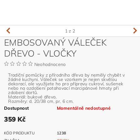
1
z 2
EMBOSOVANÝ VÁLEČEK
DŘEVO - VLOČKY
Neohodnoceno
Tradiční pomůcky z přírodního dřeva by neměly chybět v
žádné kuchyni. Váleček se vzorkem je nejen skvělou
dekorací, ale využijete ho pro přípravu cukroví, sušenek
nebo na ozdobení potahovací marcipánové hmoty při
zdobení dortů.
Materiál: bukové dřevo.
Rozměry: d. 20/38 cm, pr. 6 cm.
Dostupnost
Momentálně nedostupné
359 Kč
KÓD PRODUKTU
1238