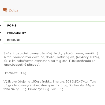
Dotaz
POPIS
PARAMETRY
DISKUZE
Složení: deproteinovaný pšeničný škrob, rýžová mouka, kukuřičný
škrob, bramborová vláknina, droždí, rostlinný olej (řepkový 100%),
sůl, cukr, zahušťovadla:xanthan, tarra guma, E464(náhrada za
lepek,bezpečná přísada).
Hmotnost: 90 g
Výživové údaje na 100g výrobku: Energie: 1035kJ/247kcal, Tuky:
5,5g-z toho nasycené mastné kyseliny: 0,5g, Sacharidy: 44g-z
toho cukry: 1,6g, Bílkoviny: 1,8g, Sůl: 1,5g.