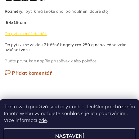
Rozměry:
pytlík má široké dno, po naplnění dobře stojí
54x19 cm
Do pytlíku můžete dát:
Do pytlíku se vejdou 2 běžné bagety cca 250 g nebo jedna veka
úzkého tvaru.
Buďte první, kdo napíše příspěvek k této položce.
Přidat komentář
Tento web používá soubory cookie. Dalším procházením
tohoto webu vyjadřujete souhlas s jejich používáním..
Shoptet.cz
|
Facebook
Více informací
zde
.
NASTAVENÍ