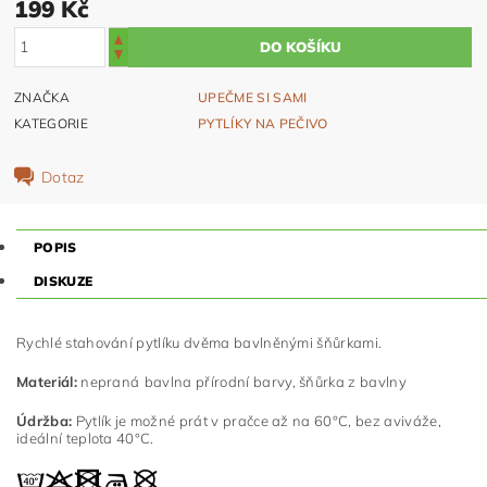
199 Kč
ZNAČKA
UPEČME SI SAMI
KATEGORIE
PYTLÍKY NA PEČIVO
Dotaz
POPIS
DISKUZE
Rychlé stahování pytlíku dvěma bavlněnými šňůrkami.
Materiál:
nepraná
bavlna přírodní barvy, šňůrka z bavlny
Údržba:
Pytlík je možné prát v pračce až na 60°C, bez aviváže,
ideální teplota 40°C.