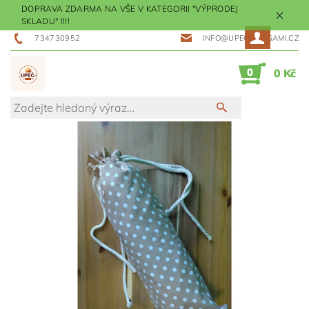
DOPRAVA ZDARMA NA VŠE V KATEGORII "VÝPRODEJ
SKLADU" !!!!
734730952
INFO@UPECMESISAMI.CZ
0
0 Kč