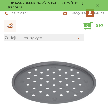
DOPRAVA ZDARMA NA VŠE V KATEGORII "VÝPRODEJ
SKLADU" !!!!
734730952
INFO@UPECMESISAMI.CZ
0
0 Kč