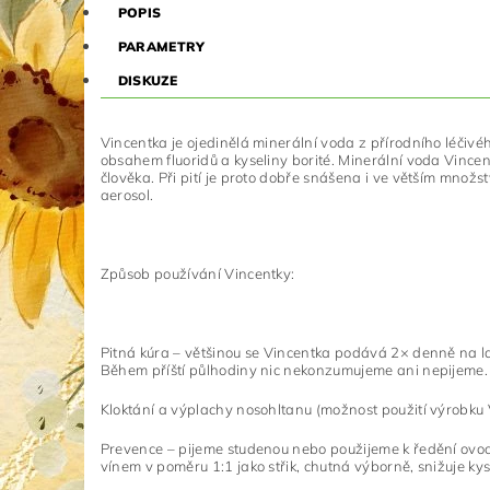
POPIS
PARAMETRY
DISKUZE
Vincentka je ojedinělá minerální voda z přírodního léčiv
obsahem fluoridů a kyseliny borité. Minerální voda Vincent
člověka. Při pití je proto dobře snášena i ve větším množs
aerosol.
Způsob používání Vincentky:
Pitná kúra – většinou se Vincentka podává 2× denně na la
Během příští půlhodiny nic nekonzumujeme ani nepijeme.
Kloktání a výplachy nosohltanu (možnost použití výrobku 
Prevence – pijeme studenou nebo použijeme k ředění ovocn
vínem v poměru 1:1 jako střik, chutná výborně, snižuje ky