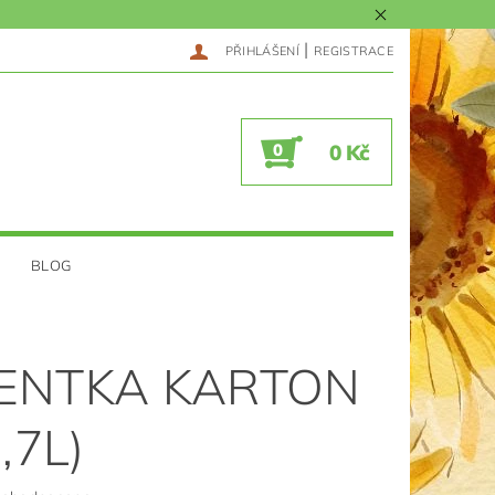
|
PŘIHLÁŠENÍ
REGISTRACE
0
0 Kč
BLOG
ENTKA KARTON
0,7L)