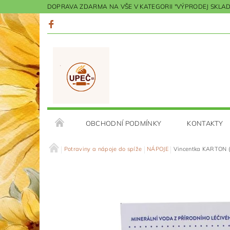
DOPRAVA ZDARMA NA VŠE V KATEGORII "VÝPRODEJ SKLADU"
OBCHODNÍ PODMÍNKY
KONTAKTY
Potraviny a nápoje do spíže
NÁPOJE
Vincentka KARTON (6