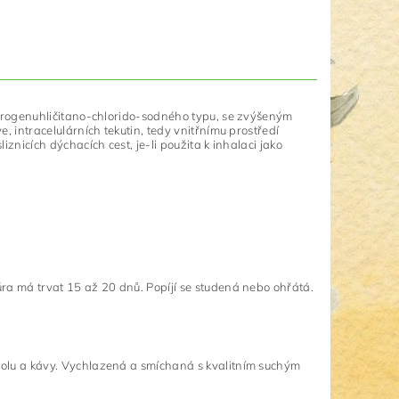
hydrogenuhličitano-chlorido-sodného typu, se zvýšeným
, intracelulárních tekutin, tedy vnitřnímu prostředí
znicích dýchacích cest, je-li použita k inhalaci jako
úra má trvat 15 až 20 dnů. Popíjí se studená nebo ohřátá.
oholu a kávy. Vychlazená a smíchaná s kvalitním suchým