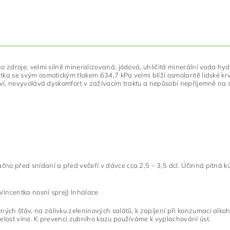
ého zdroje, velmi silně mineralizovaná, jódová, uhličitá minerální voda 
ka se svým osmotickým tlakem 634,7 kPa velmi blíží osmolaritě lidské krve
tví, nevyvolává dyskomfort v zažívacím traktu a nepůsobí nepříjemně na sli
čno před snídaní a před večeří v dávce cca 2,5 – 3,5 dcl. Účinná pitná k
Vincentka nosní sprej) Inhalace
ých šťáv, na zálivku zeleninových salátů, k zapíjení při konzumaci alk
selost vína. K prevenci zubního kazu používáme k vyplachování úst.