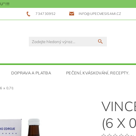
 !!!!
734730952
INFO@UPECMESISAMI.CZ
DOPRAVA A PLATBA
PEČENÍ, KVÁSKOVÁNÍ, RECEPTY.
 x 0,7l)
VINC
(6 X 