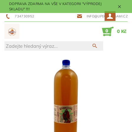
DOPRAVA ZDARMA NA VŠE V KATEGORII "VÝPRODEJ
SKLADU" !!!!
734730952
INFO@UPECMESISAMI.CZ
0
0 Kč