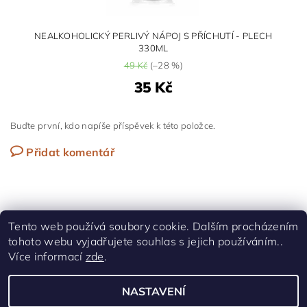
NEALKOHOLICKÝ PERLIVÝ NÁPOJ S PŘÍCHUTÍ - PLECH
330ML
49 Kč
(–28 %)
35 Kč
Buďte první, kdo napíše příspěvek k této položce.
Přidat komentář
Tento web používá soubory cookie. Dalším procházením
tohoto webu vyjadřujete souhlas s jejich používáním..
Shoptet.cz
|
Facebook
Více informací
zde
.
NASTAVENÍ