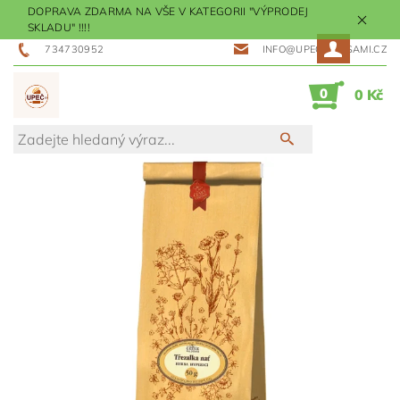
DOPRAVA ZDARMA NA VŠE V KATEGORII "VÝPRODEJ
SKLADU" !!!!
734730952
INFO@UPECMESISAMI.CZ
0
0 Kč