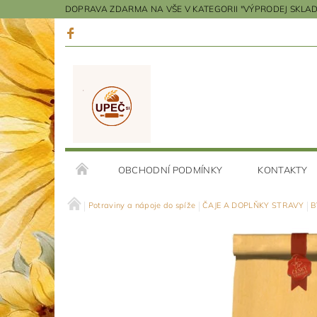
DOPRAVA ZDARMA NA VŠE V KATEGORII "VÝPRODEJ SKLADU"
OBCHODNÍ PODMÍNKY
KONTAKTY
Potraviny a nápoje do spíže
ČAJE A DOPLŇKY STRAVY
B