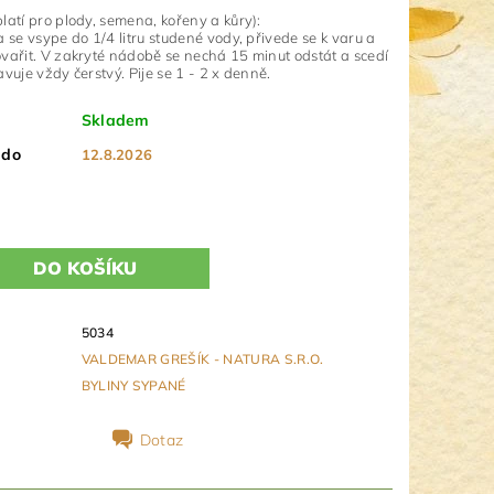
latí pro plody, semena, kořeny a kůry):
a se vsype do 1/4 litru studené vody, přivede se k varu a
vařit. V zakryté nádobě se nechá 15 minut odstát a scedí
vuje vždy čerstvý. Pije se 1 - 2 x denně.
Skladem
 do
12.8.2026
5034
VALDEMAR GREŠÍK - NATURA S.R.O.
BYLINY SYPANÉ
Dotaz