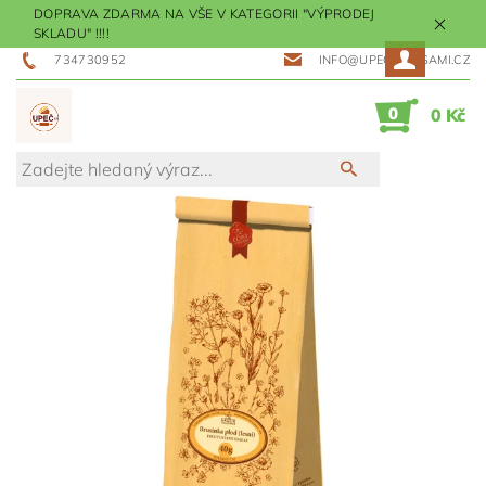
DOPRAVA ZDARMA NA VŠE V KATEGORII "VÝPRODEJ
SKLADU" !!!!
734730952
INFO@UPECMESISAMI.CZ
0
0 Kč