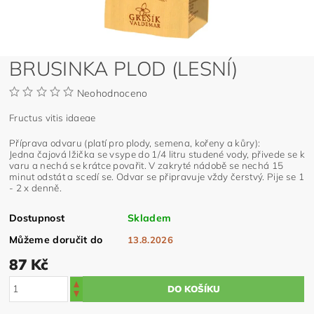
BRUSINKA PLOD (LESNÍ)
Neohodnoceno
Fructus vitis idaeae
Příprava odvaru (platí pro plody, semena, kořeny a kůry):
Jedna čajová lžička se vsype do 1/4 litru studené vody, přivede se k
varu a nechá se krátce povařit. V zakryté nádobě se nechá 15
minut odstát a scedí se. Odvar se připravuje vždy čerstvý. Pije se 1
- 2 x denně.
Dostupnost
Skladem
Můžeme doručit do
13.8.2026
87 Kč