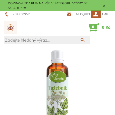
DOPRAVA ZDARMA NA VŠE V KATEGORII "VÝPRODEJ
SKLADU" !!!!
734730952
INFO@UPECMESISAMI.CZ
0
0 Kč