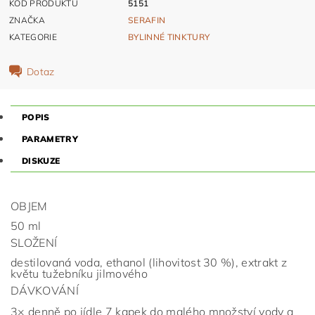
KÓD PRODUKTU
5151
ZNAČKA
SERAFIN
KATEGORIE
BYLINNÉ TINKTURY
Dotaz
POPIS
PARAMETRY
DISKUZE
OBJEM
50 ml
SLOŽENÍ
destilovaná voda, ethanol (lihovitost 30 %), extrakt z
květu tužebníku jilmového
DÁVKOVÁNÍ
3× denně po jídle 7 kapek do malého množství vody a