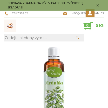
DOPRAVA ZDARMA NA VŠE V KATEGORII "VÝPRODEJ
SKLADU" !!!!
734730952
INFO@UPECMESISAMI.CZ
0
0 Kč